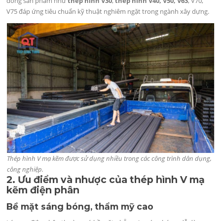
dòng sản phẩm như
thép hình V30
,
thép hình V40, V50, V63
, V70,
V75 đáp ứng tiêu chuẩn kỹ thuật nghiêm ngặt trong ngành xây dựng.
Thép hình V mạ kẽm được sử dụng nhiều trong các công trình dân dụng,
công nghiệp.
2. Ưu điểm và nhược của thép hình V mạ
kẽm điện phân
Bề mặt sáng bóng, thẩm mỹ cao