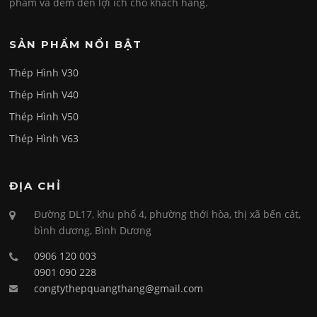
phẩm và đem đến lợi ích cho khách hàng.
SẢN PHẨM NỔI BẬT
Thép Hình V30
Thép Hình V40
Thép Hình V50
Thép Hình V63
ĐỊA CHỈ
Đường DL17, khu phố 4, phường thới hòa, thị xã bến cát,
bình dương, Bình Dương
0906 120 003
0901 090 228
congtythepquangthang@gmail.com