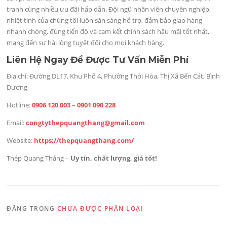
tranh cùng nhiều ưu đãi hấp dẫn. Đội ngũ nhân viên chuyên nghiệp,
nhiệt tình của chúng tôi luôn sẵn sàng hỗ trợ, đảm bảo giao hàng
nhanh chóng, đúng tiến độ và cam kết chính sách hậu mãi tốt nhất,
mang đến sự hài lòng tuyệt đối cho mọi khách hàng.
Liên Hệ Ngay Để Được Tư Vấn Miễn Phí
Địa chỉ: Đường DL17, Khu Phố 4, Phường Thới Hòa, Thị Xã Bến Cát, Bình
Dương
Hotline:
0906 120 003
–
0901 090 228
Email:
congtythepquangthang@gmail.com
Website:
https://thepquangthang.com/
Thép Quang Thắng –
Uy tín, chất lượng, giá tốt!
ĐĂNG TRONG
CHƯA ĐƯỢC PHÂN LOẠI