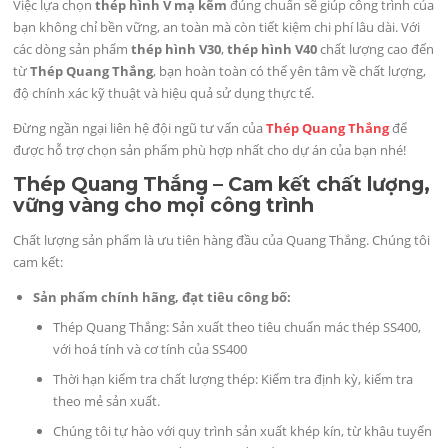
Việc lựa chọn
thép hình V mạ kẽm
đúng chuẩn sẽ giúp công trình của
bạn không chỉ bền vững, an toàn mà còn tiết kiệm chi phí lâu dài. Với
các dòng sản phẩm
thép hình V30
,
thép hình V40
chất lượng cao đến
từ
Thép Quang Thắng
, bạn hoàn toàn có thể yên tâm về chất lượng,
độ chính xác kỹ thuật và hiệu quả sử dụng thực tế.
Đừng ngần ngại liên hệ đội ngũ tư vấn của
Thép Quang Thắng
để
được hỗ trợ chọn sản phẩm phù hợp nhất cho dự án của bạn nhé!
Thép Quang Thắng – Cam kết chất lượng,
vững vàng cho mọi công trình
Chất lượng sản phẩm là ưu tiên hàng đầu của Quang Thắng. Chúng tôi
cam kết:
Sản phẩm chính hãng, đạt tiêu công bố:
Thép Quang Thắng: Sản xuất theo tiêu chuẩn mác thép SS400,
với hoá tính và cơ tính của SS400
Thời hạn kiểm tra chất lượng thép: Kiểm tra định kỳ, kiểm tra
theo mẻ sản xuất.
Chúng tôi tự hào với quy trình sản xuất khép kín, từ khâu tuyển