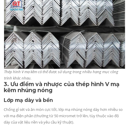
Thép hình V mạ kẽm có thể được sử dụng trong nhiều hạng mục công
trình khác nhau.
3. Ưu điểm và nhược của thép hình V mạ
kẽm nhúng nóng
Lớp mạ dày và bền
Chống gỉ sét và ăn mòn cực tốt, lớp mạ nhúng nóng dày hơn nhiều so
với mạ điện phân (thường từ 50 micromet trở lên, tùy thuộc vào độ
dày của vật liệu nền và yêu cầu kỹ thuật).