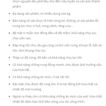
chọn nguyên liệu phế liệu cho đến nấu luyện và cán kéo thành
phẩm.
Đa dạng sản phẩm, có nhiều dung size kg.
Bán hàng số cân thực tế trên từng bó. Không có sản phẩm lỗi
trong bó như: V hụt, cong vênh, răng cưa,…
Bề mặt V nhẵn mịn đồng đều về độ mềm, khả năng chịu lực,
chịu uốn cao.
Đáp ứng tốt nhu cầu gia công cơ khí: uốn cong, khoan lỗ, bắt vít
tôn, làm khung chịu lực.
Thép có độ cứng, độ bền và khả năng chịu lực tốt.
Có khả năng chống rung động mạnh, chịu được ảnh hưởng xấu
của thời tiết.
Có khả năng chống ăn mòn, rỉ sét rất tốt.
Đặc biệt chịu được độ rung lớn, ít bị tác động bởi hóa chất và
nhiệt độ môi trường.
Ngoài ra thép còn có khả năng chống ăn mòn của axit, hóa chất,
nhiệt độ đảm bảo tính bền vững của các công trình.