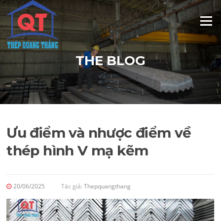
Skip
to
Menu
content
THE BLOG
Ưu điểm và nhược điểm về
thép hình V mạ kẽm
20/06/2025
Tác giả:
Thepquangthang