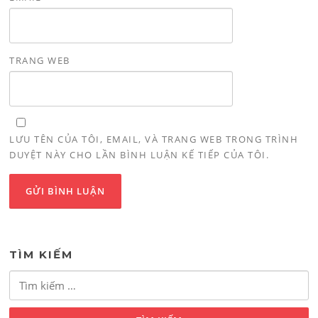
TRANG WEB
LƯU TÊN CỦA TÔI, EMAIL, VÀ TRANG WEB TRONG TRÌNH
DUYỆT NÀY CHO LẦN BÌNH LUẬN KẾ TIẾP CỦA TÔI.
TÌM KIẾM
Tìm
kiếm
cho: