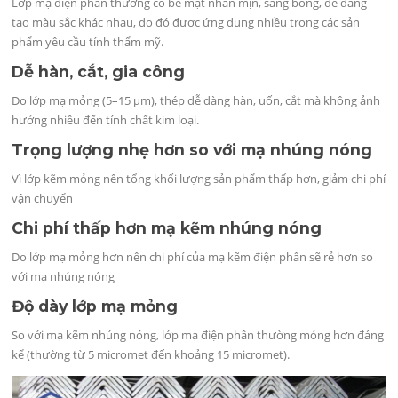
Lớp mạ điện phân thường có bề mặt nhẵn mịn, sáng bóng, dễ dàng
tạo màu sắc khác nhau, do đó được ứng dụng nhiều trong các sản
phẩm yêu cầu tính thẩm mỹ.
Dễ hàn, cắt, gia công
Do lớp mạ mỏng (5–15 µm), thép dễ dàng hàn, uốn, cắt mà không ảnh
hưởng nhiều đến tính chất kim loại.
Trọng lượng nhẹ hơn so với mạ nhúng nóng
Vì lớp kẽm mỏng nên tổng khối lượng sản phẩm thấp hơn, giảm chi phí
vận chuyển
Chi phí thấp hơn mạ kẽm nhúng nóng
Do lớp mạ mỏng hơn nên chi phí của mạ kẽm điện phân sẽ rẻ hơn so
với mạ nhúng nóng
Độ dày lớp mạ mỏng
So với mạ kẽm nhúng nóng, lớp mạ điện phân thường mỏng hơn đáng
kể (thường từ 5 micromet đến khoảng 15 micromet).