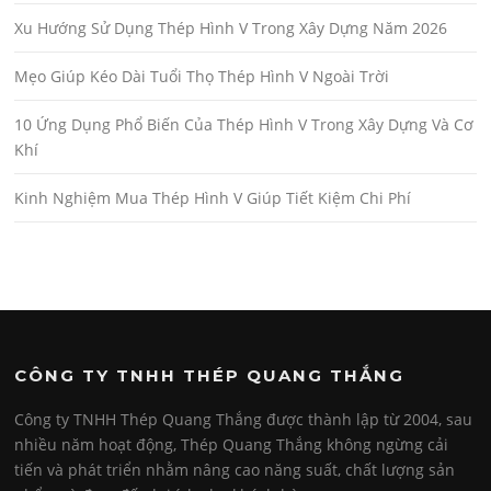
Xu Hướng Sử Dụng Thép Hình V Trong Xây Dựng Năm 2026
Mẹo Giúp Kéo Dài Tuổi Thọ Thép Hình V Ngoài Trời
10 Ứng Dụng Phổ Biến Của Thép Hình V Trong Xây Dựng Và Cơ
Khí
Kinh Nghiệm Mua Thép Hình V Giúp Tiết Kiệm Chi Phí
CÔNG TY TNHH THÉP QUANG THẮNG
Công ty TNHH Thép Quang Thắng được thành lập từ 2004, sau
nhiều năm hoạt động, Thép Quang Thắng không ngừng cải
tiến và phát triển nhằm nâng cao năng suất, chất lượng sản