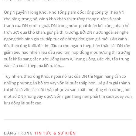
Ông Nguyễn Trọng Khôi, Phó Tổng giám đốc Tổng công ty Thép VN
cho rằng, trong bối cảnh khó khăn thị trường trong nước và cạnh
tranh của DN nước ngoài, DN trong nước phải đoàn kết cùng nhau hỗ
trợ vượt qua khó khăn, giữ giá thị trường. Bởi DN nước ngoài sẽ nghe
ngóng tình hình giá cả, tiếp tục có những đợt giảm giá mới. Bên cạnh
đó, theo ông Khôi, để tìm đầu ra cho ngành thép, bản thân các DN cần
giảm tiêu hao nhiên liệu đầu vào, tìm hợp đồng mới, hướng thị trường
xuất khẩu sang các nước Đông Nam Á, Trung Đông, Bắc Phi, tập trung
vào sản xuất thép mạ kẽm, tôn,…
Tuy nhiên, theo ông Khôi, ngoài nỗ lực của DN thì Ngân hàng cần có
những phương án hỗ trợ vay vốn lãi suất thấp hơn. Để giảm giá thành
thì phải có vốn lãi suất thấp phục vụ sản xuất, mở rộng nhà xưởng bởi
một số DN không vay được vốn ngân hàng nên phải tìm cách xoay vốn
lưu động lãi suất cao.
ĐĂNG TRONG
TIN TỨC & SỰ KIỆN