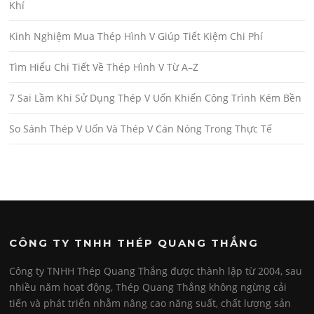
Khí
Kinh Nghiệm Mua Thép Hình V Giúp Tiết Kiệm Chi Phí
Tìm Hiểu Chi Tiết Về Thép Hình V Từ A–Z
7 Sai Lầm Khi Sử Dụng Thép V Uốn Khiến Công Trình Kém Bền
So Sánh Thép V Uốn Và Thép V Cán Nóng Trong Thực Tế
CÔNG TY TNHH THÉP QUANG THẮNG
Công ty TNHH Thép Quang Thắng được thành lập từ 2004, sau
nhiều năm hoạt động, Thép Quang Thắng không ngừng cải
tiến và phát triển nhằm nâng cao năng suất, chất lượng sản