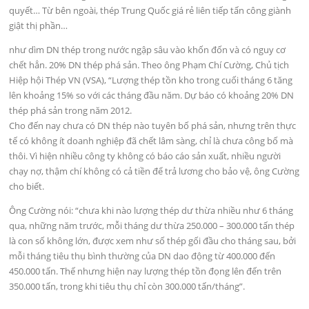
quyết… Từ bên ngoài, thép Trung Quốc giá rẻ liên tiếp tấn công giành
giật thị phần…
như dìm DN thép trong nước ngập sâu vào khốn đốn và có nguy cơ
chết hẳn. 20% DN thép phá sản. Theo ông Phạm Chí Cường, Chủ tịch
Hiệp hội Thép VN (VSA), “Lượng thép tồn kho trong cuối tháng 6 tăng
lên khoảng 15% so với các tháng đầu năm. Dự báo có khoảng 20% DN
thép phá sản trong năm 2012.
Cho đến nay chưa có DN thép nào tuyên bố phá sản, nhưng trên thực
tế có không ít doanh nghiệp đã chết lâm sàng, chỉ là chưa công bố mà
thôi. Vì hiện nhiều công ty không có báo cáo sản xuất, nhiều người
chạy nợ, thậm chí không có cả tiền để trả lương cho bảo vệ, ông Cường
cho biết.
Ông Cường nói: “chưa khi nào lượng thép dư thừa nhiều như 6 tháng
qua, những năm trước, mỗi tháng dư thừa 250.000 – 300.000 tấn thép
là con số không lớn, được xem như số thép gối đầu cho tháng sau, bởi
mỗi tháng tiêu thụ bình thường của DN dao động từ 400.000 đến
450.000 tấn. Thế nhưng hiện nay lượng thép tồn đọng lên đến trên
350.000 tấn, trong khi tiêu thụ chỉ còn 300.000 tấn/tháng”.