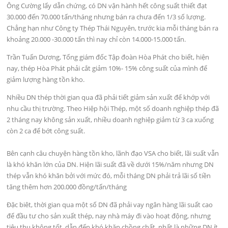
Ông Cường lấy dẫn chứng, có DN vận hành hết công suất thiết đạt
30.000 đến 70.000 tấn/tháng nhưng bán ra chưa đến 1/3 số lượng.
Chẳng hạn như Công ty Thép Thái Nguyên, trước kia mỗi tháng bán ra
khoảng 20.000 -30.000 tấn thì nay chỉ còn 14.000-15.000 tấn.
Trần Tuấn Dương, Tổng giám đốc Tập đoàn Hòa Phát cho biết, hiện
nay, thép Hòa Phát phải cắt giảm 10%- 15% công suất của mình để
giảm lượng hàng tồn kho.
Nhiều DN thép thời gian qua đã phải tiết giảm sản xuất để khớp với
nhu cầu thị trường. Theo Hiệp hội Thép, một số doanh nghiệp thép đã
2 tháng nay không sản xuất, nhiều doanh nghiệp giảm từ 3 ca xuống
còn 2 ca để bớt công suất.
Bên cạnh câu chuyện hàng tồn kho, lãnh đạo VSA cho biết, lãi suất vẫn
là khó khăn lớn của DN. Hiện lãi suất đã về dưới 15%/năm nhưng DN
thép vẫn khó khăn bởi với mức đó, mỗi tháng DN phải trả lãi số tiền
tăng thêm hơn 200.000 đồng/tấn/tháng
Đặc biêt, thời gian qua một số DN đã phải vay ngân hàng lãi suất cao
để đầu tư cho sản xuất thép, nay nhà máy đi vào hoạt động, nhưng
tiêu thụ không tốt, dẫn đến khó khăn chồng chất, nhất là những DN ít