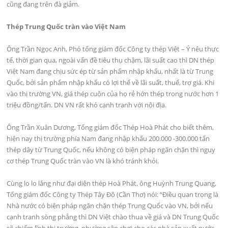
cũng đang trên đà giảm.
Thép Trung Quốc tràn vào Việt Nam
Ông Trần Ngọc Anh, Phó tổng giám đốc Công ty thép Việt – Ý nêu thực
tế, thời gian qua, ngoài vấn đề tiêu thụ chậm, lãi suất cao thì DN thép
Việt Nam đang chịu sức ép từ sản phẩm nhập khẩu, nhất là từ Trung
Quốc, bởi sản phẩm nhập khẩu có lợi thế về lãi suất, thuế, trợ giá. Khi
vào thị trường VN, giá thép cuộn của họ rẻ hớn thép trong nước hơn 1
triệu đồng/tấn. DN VN rất khó cạnh tranh với nội địa.
Ông Trần Xuân Dương, Tổng giám đốc Thép Hoà Phát cho biết thêm,
hiện nay thị trường phía Nam đang nhập khẩu 200.000 -300.000 tấn
thép dây từ Trung Quốc, nếu không có biện pháp ngăn chặn thì nguy
cơ thép Trung Quốc tràn vào VN là khó tránh khỏi.
Cùng lo lo lắng như đại diện thép Hoà Phát, ông Huỳnh Trung Quang,
Tổng giám đốc Công ty Thép Tây Đô (Cần Thơ) nói: “Điều quan trọng là
Nhà nước có biện pháp ngăn chặn thép Trung Quốc vào VN, bởi nếu
cạnh tranh sòng phẳng thì DN Việt chào thua về giá và DN Trung Quốc
sẽ chiếm lĩnh thị trường, nhường sân chơi cho các nhà sản xuất nước