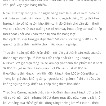
vốn, phải vay ngân hàng nhiều.
Nhiều DN thép mong muốn ngân hàng giảm lãi suất về mức 7-9% để
cải thiện sản xuất kinh doanh, đầu tư cho ngành thép, đồng thời tìm
hướng tháo gỡ hàng tồn kho. Bên cạnh đó Chính phủ cần giảm thuế
VAT cho các DN từ 10% xuống 5% có như vậy hoạt động sản xuất thép
mới thoát khỏi khó khăn tránh bị phá sản hàng loạt.
Bên cạnh đó, việc tăng giá điện thêm 5% vào cuối tháng 6/2012 vừa
qua cũng tăng thêm mối lo cho nhiều doanh nghiệp.
Theo tính toán, giá điện hiện chiếm 6% -7% giá thành sản xuất của các
doanh nghiệp thép. Để làm ra 1 tấn thép phải sử dụng khoảng
600kWh. Với giá điện tăng 5% sẽ làm đội giá thành sản phẩm lên ít nhất
39.000 đồng/tấn. Tính bình quân một DN sản xuất 40.000 tấn
thép/tháng thì riêng chi phí tiền điện tăng thêm 1,56 tỷ đồng/tháng.
Trong khi giá thép không tăng, ngược lại còn giảm, thì chi phí đầu vào
không ngừng tăng, khiến DN thép càng thêm khó khăn.
Theo ông Cường, ngành thép vẫn xác định khả năng tăng trưởng từ 3-
4% so với năm 2011, nhưng để đạt được mục tiêu này, xem ra rất khó
khi 2 tháng qua chỉ số giá tiêu dùng tăng trưởng âm và tiêu thụ thép