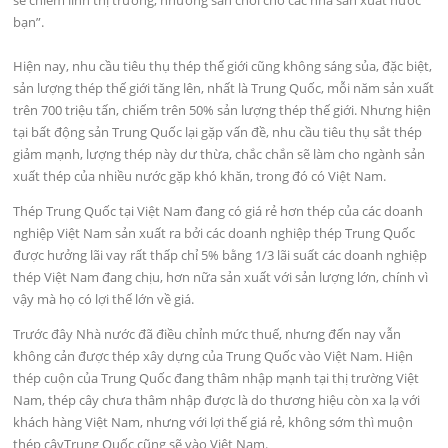
bạn”.
Hiện nay, nhu cầu tiêu thụ thép thế giới cũng không sáng sủa, đặc biệt,
sản lượng thép thế giới tăng lên, nhất là Trung Quốc, mỗi năm sản xuất
trên 700 triệu tấn, chiếm trên 50% sản lượng thép thế giới. Nhưng hiện
tại bất động sản Trung Quốc lại gặp vấn đề, nhu cầu tiêu thụ sắt thép
giảm mạnh, lượng thép này dư thừa, chắc chắn sẽ làm cho ngành sản
xuất thép của nhiều nước gặp khó khăn, trong đó có Việt Nam.
Thép Trung Quốc tại Việt Nam đang có giá rẻ hơn thép của các doanh
nghiệp Việt Nam sản xuất ra bởi các doanh nghiệp thép Trung Quốc
được hưởng lãi vay rất thấp chỉ 5% bằng 1/3 lãi suất các doanh nghiệp
thép Việt Nam đang chịu, hơn nữa sản xuất với sản lượng lớn, chính vì
vậy mà họ có lợi thế lớn về giá.
Trước đây Nhà nước đã điều chỉnh mức thuế, nhưng đến nay vẫn
không cản được thép xây dựng của Trung Quốc vào Việt Nam. Hiện
thép cuộn của Trung Quốc đang thâm nhập mạnh tại thị trường Việt
Nam, thép cây chưa thâm nhập được là do thương hiệu còn xa lạ với
khách hàng Việt Nam, nhưng với lợi thế giá rẻ, không sớm thì muộn
thép câyTrung Quốc cũng sẽ vào Việt Nam.