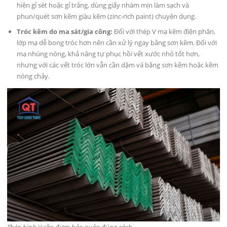
hiện gỉ sét hoặc gỉ trắng, dùng giấy nhám mịn làm sạch và
phun/quét sơn kẽm giàu kẽm (zinc-rich paint) chuyên dụng.
Tróc kẽm do ma sát/gia công:
Đối với thép V mạ kẽm điện phân,
lớp mạ dễ bong tróc hơn nên cần xử lý ngay bằng sơn kẽm. Đối với
mạ nhúng nóng, khả năng tự phục hồi vết xước nhỏ tốt hơn,
nhưng với các vết tróc lớn vẫn cần dặm vá bằng sơn kẽm hoặc kẽm
nóng chảy.
Thép hình V cần được bảo quản đúng cách