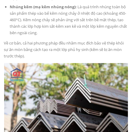
Nhúng kẽm (mạ kẽm nhúng nóng):
Là quá trình nhúng toàn bộ
sản phẩm thép vào bể kẽm nóng chảy ở nhiệt độ cao (khoảng 450-
460°C). Kẽm nóng chảy sẽ phản ứng với sắt trên bề mặt thép, tạo
thành các lớp hợp kim sắt-kẽm xen kẽ và một lớp kẽm nguyên chất
bên ngoài cùng.
Về cơ bản, cả hai phương pháp đều nhằm mục đích bảo vệ thép khỏi
sự ăn mòn bằng cách tạo ra một lớp phủ hy sinh (kẽm sẽ bị ăn mòn
trước thép).