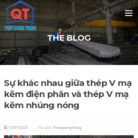
Skip
to
Menu
content
THE BLOG
Sự khác nhau giữa thép V mạ
kẽm điện phân và thép V mạ
kẽm nhúng nóng
12/07/2025
Tác giả:
Thepquangthang