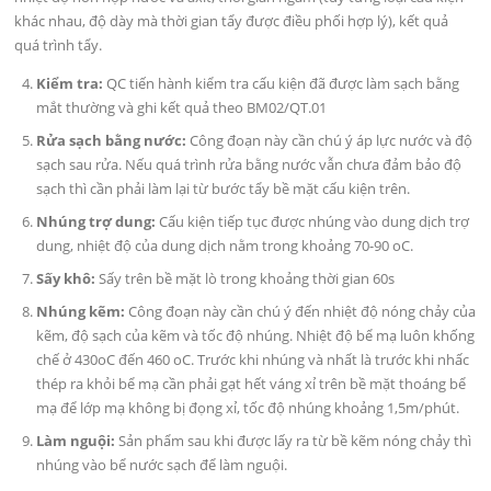
khác nhau, độ dày mà thời gian tẩy được điều phối hợp lý), kết quả
quá trình tẩy.
Kiểm tra:
QC tiến hành kiểm tra cấu kiện đã được làm sạch bằng
mắt thường và ghi kết quả theo BM02/QT.01
Rửa sạch bằng nước:
Công đoạn này cần chú ý áp lực nước và độ
sạch sau rửa. Nếu quá trình rửa bằng nước vẫn chưa đảm bảo độ
sạch thì cần phải làm lại từ bước tẩy bề mặt cấu kiện trên.
Nhúng trợ dung:
Cấu kiện tiếp tục được nhúng vào dung dịch trợ
dung, nhiệt độ của dung dịch nằm trong khoảng 70-90 oC.
Sấy khô:
Sấy trên bề mặt lò trong khoảng thời gian 60s
Nhúng kẽm:
Công đoạn này cần chú ý đến nhiệt độ nóng chảy của
kẽm, độ sạch của kẽm và tốc độ nhúng. Nhiệt độ bể mạ luôn khống
chế ở 430oC đến 460 oC. Trước khi nhúng và nhất là trước khi nhấc
thép ra khỏi bể mạ cần phải gạt hết váng xỉ trên bề mặt thoáng bể
mạ để lớp mạ không bị đọng xỉ, tốc độ nhúng khoảng 1,5m/phút.
Làm nguội:
Sản phẩm sau khi được lấy ra từ bề kẽm nóng chảy thì
nhúng vào bể nước sạch để làm nguội.