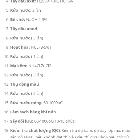
Tẩy dầu axit:
H2SO4 10%, HCl 5%
Rửa nước:
3 lần
Bể chờ:
NaOH 2-3%
Tẩy dầu anod
Rửa nước (
3 lần
)
Hoạt hóa:
HCL (3-5%)
Rửa nước (
1 lần
)
Mạ kẽm:
NH4Cl ZnCl2
Rửa nước (
3 lần
)
Thụ động màu
Rửa nước (
2 lần
)
Rửa nước nóng:
60-1000oC
Làm sạch bằng khí nén
Sấy đối lưu:
60-1000oC(10-15 phút)
Kiểm tra chất lượng (QC)
: Kiểm tra độ bám, độ dày lớp mạ, màu
sắc, độ sáng…nếu khônh đạt thì yêu cầu thì đưa vào khâu chờ xử