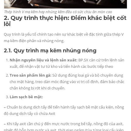
Thép hình V mạ kẽm hay nhúng kẽm đều có sức chịu ăn mòn cao
2. Quy trình thực hiện: Điểm khác biệt cốt
lõi
Quy trình là yếu tố chính tạo nên sự khác biệt về đặc tính giữa thép V
mạ kẽm điện phân và nhúng nóng.
2.1. Quy trình mạ kẽm nhúng nóng
Nhận nguyên liệu và lệnh sản xuất:
BP.SX căn cứ trên lệnh sản
xuất, để nhận vật tư từ kho và tiến hành các bước tiếp theo
Treo sản phẩm lên gá:
Sử dụng đúng loại gá và bộ chuyên dụng
cho mặt hàng, treo dàn móc đúng vào vị trị cố định, đảm bảo chắc
chắn không bị rớt khi di chuyển.
Làm sạch bề mặt:
–
Chuẩn bị dung dịch tẩy để tiến hành tẩy sạch bề mặt cấu kiện, nồng
độ dung dịch tẩy có chứa Axit
–
Khi tẩy axit cần chú ý đến mực nước trong bể tẩy, nồng độ của axit,
nhiệt độ hỗn hợp nước và axit, thời gian ngâm (tùy từng loại cấu kiện