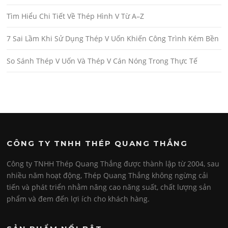
Tìm Hiểu Chi Tiết Về Thép Hình V Từ A–Z
7 Sai Lầm Khi Sử Dụng Thép V Uốn Khiến Công Trình Kém Bền
So Sánh Thép V Uốn Và Thép V Cán Nóng Trong Thực Tế
CÔNG TY TNHH THÉP QUANG THẮNG
Công ty TNHH Thép Quang Thắng được thành lập từ 2004, sau
nhiều năm hoạt động, Thép Quang Thắng không ngừng cải
tiến và phát triển nhằm nâng cao năng suất, chất lượng sản
phẩm và đem đến lợi ích cho khách hàng.