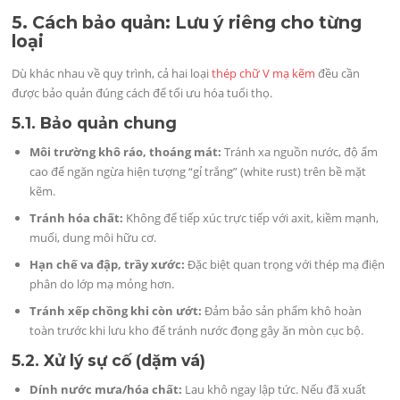
5. Cách bảo quản: Lưu ý riêng cho từng
loại
Dù khác nhau về quy trình, cả hai loại
thép chữ V mạ kẽm
đều cần
được bảo quản đúng cách để tối ưu hóa tuổi thọ.
5.1. Bảo quản chung
Môi trường khô ráo, thoáng mát:
Tránh xa nguồn nước, độ ẩm
cao để ngăn ngừa hiện tượng “gỉ trắng” (white rust) trên bề mặt
kẽm.
Tránh hóa chất:
Không để tiếp xúc trực tiếp với axit, kiềm mạnh,
muối, dung môi hữu cơ.
Hạn chế va đập, trầy xước:
Đặc biệt quan trọng với thép mạ điện
phân do lớp mạ mỏng hơn.
Tránh xếp chồng khi còn ướt:
Đảm bảo sản phẩm khô hoàn
toàn trước khi lưu kho để tránh nước đọng gây ăn mòn cục bộ.
5.2. Xử lý sự cố (dặm vá)
Dính nước mưa/hóa chất:
Lau khô ngay lập tức. Nếu đã xuất