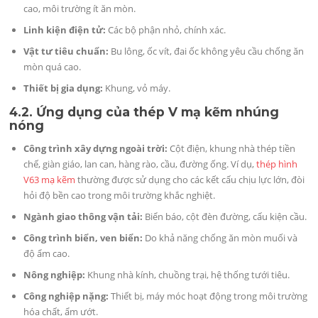
cao, môi trường ít ăn mòn.
Linh kiện điện tử:
Các bộ phận nhỏ, chính xác.
Vật tư tiêu chuẩn:
Bu lông, ốc vít, đai ốc không yêu cầu chống ăn
mòn quá cao.
Thiết bị gia dụng:
Khung, vỏ máy.
4.2. Ứng dụng của thép V mạ kẽm nhúng
nóng
Công trình xây dựng ngoài trời:
Cột điện, khung nhà thép tiền
chế, giàn giáo, lan can, hàng rào, cầu, đường ống. Ví dụ,
thép hình
V63 mạ kẽm
thường được sử dụng cho các kết cấu chịu lực lớn, đòi
hỏi độ bền cao trong môi trường khắc nghiệt.
Ngành giao thông vận tải:
Biển báo, cột đèn đường, cấu kiện cầu.
Công trình biển, ven biển:
Do khả năng chống ăn mòn muối và
độ ẩm cao.
Nông nghiệp:
Khung nhà kính, chuồng trại, hệ thống tưới tiêu.
Công nghiệp nặng:
Thiết bị, máy móc hoạt động trong môi trường
hóa chất, ẩm ướt.