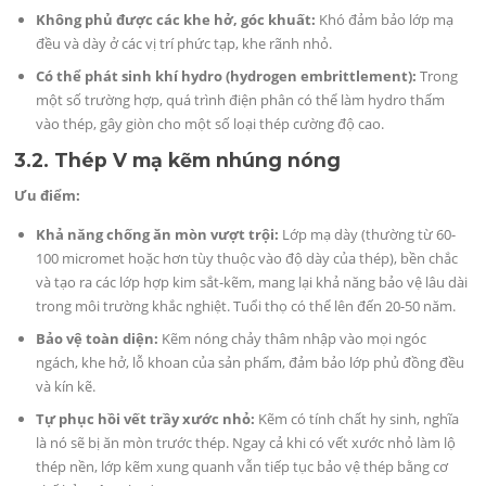
Không phủ được các khe hở, góc khuất:
Khó đảm bảo lớp mạ
đều và dày ở các vị trí phức tạp, khe rãnh nhỏ.
Có thể phát sinh khí hydro (hydrogen embrittlement):
Trong
một số trường hợp, quá trình điện phân có thể làm hydro thấm
vào thép, gây giòn cho một số loại thép cường độ cao.
3.2. Thép V mạ kẽm nhúng nóng
Ưu điểm:
Khả năng chống ăn mòn vượt trội:
Lớp mạ dày (thường từ 60-
100 micromet hoặc hơn tùy thuộc vào độ dày của thép), bền chắc
và tạo ra các lớp hợp kim sắt-kẽm, mang lại khả năng bảo vệ lâu dài
trong môi trường khắc nghiệt. Tuổi thọ có thể lên đến 20-50 năm.
Bảo vệ toàn diện:
Kẽm nóng chảy thâm nhập vào mọi ngóc
ngách, khe hở, lỗ khoan của sản phẩm, đảm bảo lớp phủ đồng đều
và kín kẽ.
Tự phục hồi vết trầy xước nhỏ:
Kẽm có tính chất hy sinh, nghĩa
là nó sẽ bị ăn mòn trước thép. Ngay cả khi có vết xước nhỏ làm lộ
thép nền, lớp kẽm xung quanh vẫn tiếp tục bảo vệ thép bằng cơ