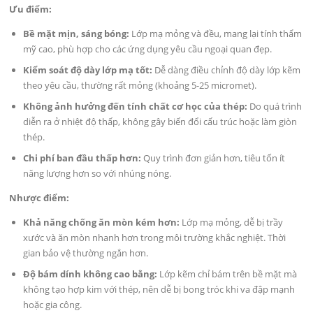
Ưu điểm:
Bề mặt mịn, sáng bóng:
Lớp mạ mỏng và đều, mang lại tính thẩm
mỹ cao, phù hợp cho các ứng dụng yêu cầu ngoại quan đẹp.
Kiểm soát độ dày lớp mạ tốt:
Dễ dàng điều chỉnh độ dày lớp kẽm
theo yêu cầu, thường rất mỏng (khoảng 5-25 micromet).
Không ảnh hưởng đến tính chất cơ học của thép:
Do quá trình
diễn ra ở nhiệt độ thấp, không gây biến đổi cấu trúc hoặc làm giòn
thép.
Chi phí ban đầu thấp hơn:
Quy trình đơn giản hơn, tiêu tốn ít
năng lượng hơn so với nhúng nóng.
Nhược điểm:
Khả năng chống ăn mòn kém hơn:
Lớp mạ mỏng, dễ bị trầy
xước và ăn mòn nhanh hơn trong môi trường khắc nghiệt. Thời
gian bảo vệ thường ngắn hơn.
Độ bám dính không cao bằng:
Lớp kẽm chỉ bám trên bề mặt mà
không tạo hợp kim với thép, nên dễ bị bong tróc khi va đập mạnh
hoặc gia công.