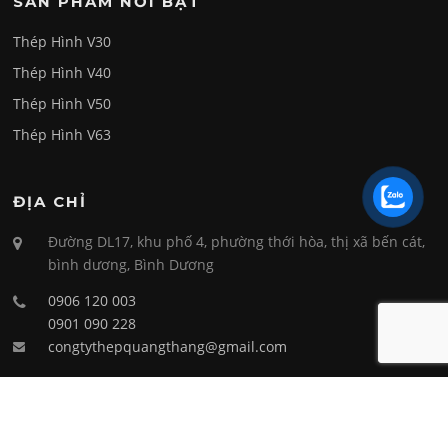
SẢN PHẨM NỔI BẬT
Thép Hình V30
Thép Hình V40
Thép Hình V50
Thép Hình V63
ĐỊA CHỈ
Đường DL17, khu phố 4, phường thới hòa, thị xã bến cát,
bình dương, Bình Dương
0906 120 003
0901 090 228
congtythepquangthang@gmail.com
FANPAGE