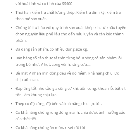
với hoá tính và cơ tính của SS400
Thời hạn kiểm tra chất lượng thép: Kiểm tra định kỳ, kiểm tra
theo mẻ sản xuất.
Chúng tôi tự hào với quy trình sản xuất khép kín, từ khâu tuyển
chọn nguyên liệu phế liệu cho đến nấu luyện và cán kéo thành
phẩm.
Đa dạng sản phẩm, có nhiều dung size kg.
Bán hàng số cân thực tế trên từng bó. Không có sản phẩm lỗi
trong bó như: V hụt, cong vênh, răng cưa,…
Bề mặt V nhẵn mịn đồng đều về độ mềm, khả năng chịu lực,
chịu uốn cao.
Đáp ứng tốt nhu cầu gia công cơ khí: uốn cong, khoan lỗ, bắt vít
tôn, làm khung chịu lực.
Thép có độ cứng, độ bền và khả năng chịu lực tốt.
Có khả năng chống rung động mạnh, chịu được ảnh hưởng xấu
của thời tiết.
Có khả năng chống ăn mòn, rỉ sét rất tốt.