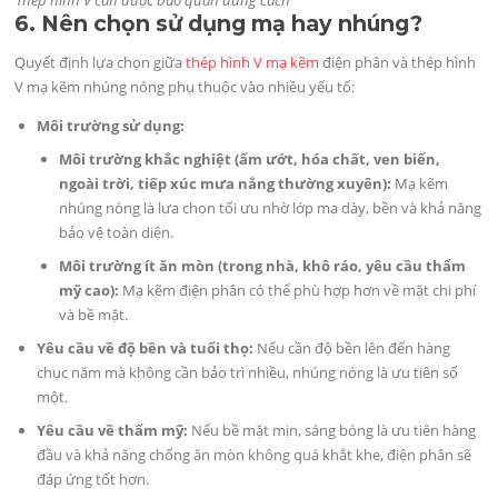
6. Nên chọn sử dụng mạ hay nhúng?
Quyết định lựa chọn giữa
thép hình V mạ kẽm
điện phân và thép hình
V mạ kẽm nhúng nóng phụ thuộc vào nhiều yếu tố:
Môi trường sử dụng:
Môi trường khắc nghiệt (ẩm ướt, hóa chất, ven biển,
ngoài trời, tiếp xúc mưa nắng thường xuyên):
Mạ kẽm
nhúng nóng là lựa chọn tối ưu nhờ lớp mạ dày, bền và khả năng
bảo vệ toàn diện.
Môi trường ít ăn mòn (trong nhà, khô ráo, yêu cầu thẩm
mỹ cao):
Mạ kẽm điện phân có thể phù hợp hơn về mặt chi phí
và bề mặt.
Yêu cầu về độ bền và tuổi thọ:
Nếu cần độ bền lên đến hàng
chục năm mà không cần bảo trì nhiều, nhúng nóng là ưu tiên số
một.
Yêu cầu về thẩm mỹ:
Nếu bề mặt mịn, sáng bóng là ưu tiên hàng
đầu và khả năng chống ăn mòn không quá khắt khe, điện phân sẽ
đáp ứng tốt hơn.