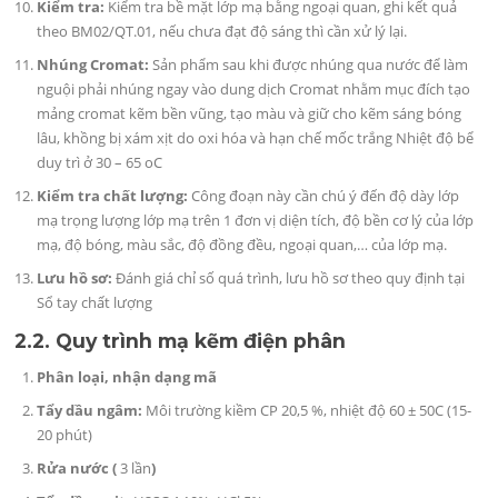
Kiểm tra:
Kiểm tra bề mặt lớp mạ bằng ngoại quan, ghi kết quả
theo BM02/QT.01, nếu chưa đạt độ sáng thì cần xử lý lại.
Nhúng Cromat:
Sản phẩm sau khi được nhúng qua nước để làm
nguội phải nhúng ngay vào dung dịch Cromat nhằm mục đích tạo
mảng cromat kẽm bền vũng, tạo màu và giữ cho kẽm sáng bóng
lâu, khồng bị xám xịt do oxi hóa và hạn chế mốc trắng Nhiệt độ bể
duy trì ở 30 – 65 oC
Kiểm tra chất lượng:
Công đoạn này cần chú ý đến độ dày lớp
mạ trọng lượng lớp mạ trên 1 đơn vị diện tích, độ bền cơ lý của lớp
mạ, độ bóng, màu sắc, độ đồng đều, ngoại quan,… của lớp mạ.
Lưu hồ sơ:
Đánh giá chỉ số quá trình, lưu hồ sơ theo quy định tại
Sổ tay chất lượng
2.2. Quy trình mạ kẽm điện phân
Phân loại, nhận dạng mã
Tẩy dầu ngâm:
Môi trường kiềm CP 20,5 %, nhiệt độ 60 ± 50C (15-
20 phút)
Rửa nước (
3 lần
)