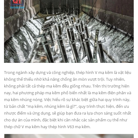
Trong ngành xây dựng và công nghiệp, thép hình V mạ kẽm là vật liệu
không thể thiếu nhờ khả năng chống ăn mòn vượt trội. Tuy nhiên,
không phải tất cả thép mạ kẽm đều giống nhau. Trên thị trường hiện
nay, hai phương pháp mạ kẽm phổ biến nhất là mạ kẽm điện phân và
mạ kẽm nhúng nóng. Việc hiểu rõ sự khác biệt giữa hai quy trình này,
từ bản chất “mạ kẽm, nhúng kẽm là gì?”, quy trình thực hiện, đến ưu
nhược điểm và ứng dụng, sẽ giúp bạn đưa ra lựa chọn sáng suốt nhất
cho dự án của mình, đặc biệt khi cân nhắc các sản phẩm cụ thể như
thép chữ V mạ kẽm hay thép hình V63 mạ kẽm.