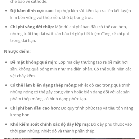
chế bảo vệ cathode.
Độ bám dính cực cao:
Lớp hợp kim sắt-kẽm tạo ra liên kết luyện
kim bền vững với thép nền, khó bị bong tróc.
Chi phí vòng đời thấp:
Mặc dù chi phí ban đầu có thể cao hơn,
nhưng tuổi thọ dài và ít cần bảo trì giúp tiết kiệm đáng kể chi phí
trong dài hạn.
Nhược điểm:
Bề mặt không quá mịn:
Lớp mạ dày thường tạo ra bề mặt hơi
sần, không quá bóng mịn như mạ điện phân. Có thể xuất hiện các
vệt chảy kẽm.
Có thể làm biến dạng thép mỏng:
Nhiệt độ cao trong quá trình
nhúng nóng có thể gây cong vênh hoặc biến dạng đối với các sản
phẩm thép mỏng, có hình dạng phức tạp.
Chi phí ban đầu cao hơn:
Do quy trình phức tạp và tiêu tốn năng
lượng hơn.
Khó kiểm soát chính xác độ dày lớp mạ:
Độ dày phụ thuộc vào
thời gian nhúng, nhiệt độ và thành phần thép.