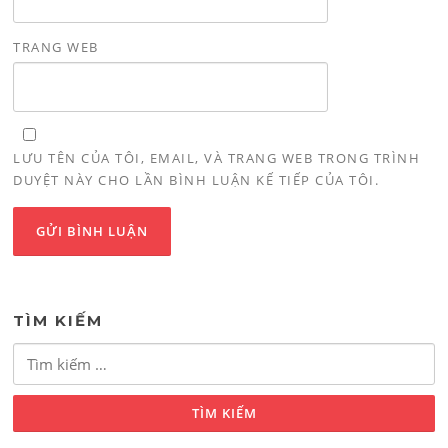
TRANG WEB
LƯU TÊN CỦA TÔI, EMAIL, VÀ TRANG WEB TRONG TRÌNH
DUYỆT NÀY CHO LẦN BÌNH LUẬN KẾ TIẾP CỦA TÔI.
TÌM KIẾM
Tìm
kiếm
cho: