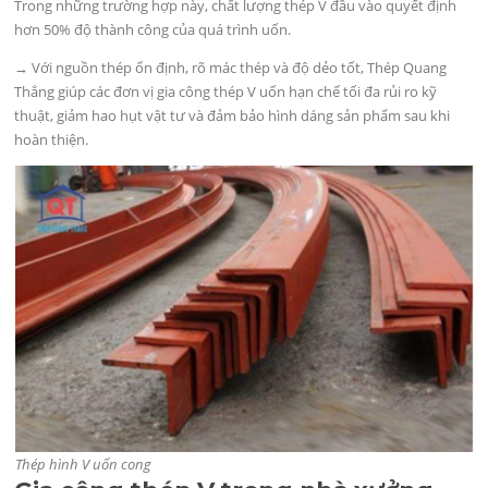
Trong những trường hợp này, chất lượng thép V đầu vào quyết định
hơn 50% độ thành công của quá trình uốn.
→ Với nguồn thép ổn định, rõ mác thép và độ dẻo tốt, Thép Quang
Thắng giúp các đơn vị gia công thép V uốn hạn chế tối đa rủi ro kỹ
thuật, giảm hao hụt vật tư và đảm bảo hình dáng sản phẩm sau khi
hoàn thiện.
Thép hình V uốn cong