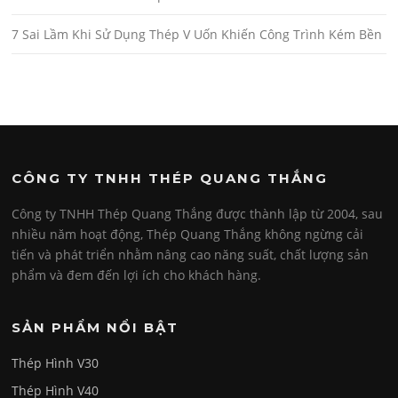
7 Sai Lầm Khi Sử Dụng Thép V Uốn Khiến Công Trình Kém Bền
CÔNG TY TNHH THÉP QUANG THẮNG
Công ty TNHH Thép Quang Thắng được thành lập từ 2004, sau
nhiều năm hoạt động, Thép Quang Thắng không ngừng cải
tiến và phát triển nhằm nâng cao năng suất, chất lượng sản
phẩm và đem đến lợi ích cho khách hàng.
SẢN PHẨM NỔI BẬT
Thép Hình V30
Thép Hình V40