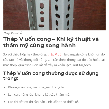
Thép V đục lỗ
Thép V uốn cong – Khi kỹ thuật và
thẩm mỹ cùng song hành
So với thép hộp hay thép ống,
thép V uốn
là dạng gia công khó hơn do
cấu tạo hở và không đối xứng. Chỉ cần thép không đạt độ dẻo hoặc sai
mác thép, quá trình uốn rất dễ xảy ra xoắn lệch, nứt tại góc V.
Thép V uốn cong thường được sử dụng
trong:
Khung mái cong, mái che, giàn trang trí.
Lan can, hàng rào, khung kết cấu thẩm mỹ.
Các chi tiết cơ khí cần bán kính uốn theo thiết kế.