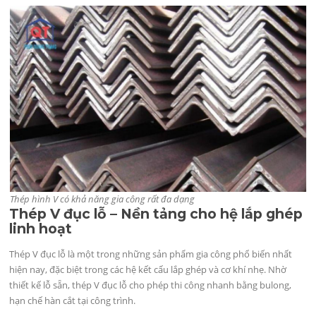
Thép hình V có khả năng gia công rất đa dạng
Thép V đục lỗ – Nền tảng cho hệ lắp ghép
linh hoạt
Thép V đục lỗ là một trong những sản phẩm gia công phổ biến nhất
hiện nay, đặc biệt trong các hệ kết cấu lắp ghép và cơ khí nhẹ. Nhờ
thiết kế lỗ sẵn, thép V đục lỗ cho phép thi công nhanh bằng bulong,
hạn chế hàn cắt tại công trình.