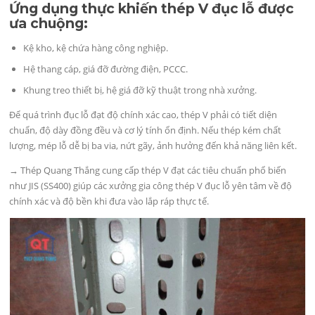
Ứng dụng thực khiến thép V đục lỗ được
ưa chuộng:
Kệ kho, kệ chứa hàng công nghiệp.
Hệ thang cáp, giá đỡ đường điện, PCCC.
Khung treo thiết bị, hệ giá đỡ kỹ thuật trong nhà xưởng.
Để quá trình đục lỗ đạt độ chính xác cao, thép V phải có tiết diện
chuẩn, độ dày đồng đều và cơ lý tính ổn định. Nếu thép kém chất
lượng, mép lỗ dễ bị ba via, nứt gãy, ảnh hưởng đến khả năng liên kết.
→ Thép Quang Thắng cung cấp thép V đạt các tiêu chuẩn phổ biến
như JIS (SS400) giúp các xưởng gia công thép V đục lỗ yên tâm về độ
chính xác và độ bền khi đưa vào lắp ráp thực tế.