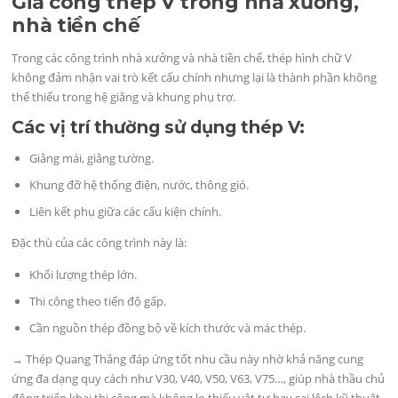
Gia công thép V trong nhà xưởng,
nhà tiền chế
Trong các công trình nhà xưởng và nhà tiền chế, thép hình chữ V
không đảm nhận vai trò kết cấu chính nhưng lại là thành phần không
thể thiếu trong hệ giằng và khung phụ trợ.
Các vị trí thường sử dụng thép V:
Giằng mái, giằng tường.
Khung đỡ hệ thống điện, nước, thông gió.
Liên kết phụ giữa các cấu kiện chính.
Đặc thù của các công trình này là:
Khối lượng thép lớn.
Thi công theo tiến độ gấp.
Cần nguồn thép đồng bộ về kích thước và mác thép.
→ Thép Quang Thắng đáp ứng tốt nhu cầu này nhờ khả năng cung
ứng đa dạng quy cách như V30, V40, V50, V63, V75…, giúp nhà thầu chủ
động triển khai thi công mà không lo thiếu vật tư hay sai lệch kỹ thuật.