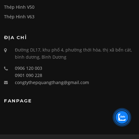
Thép Hình V50
Thép Hình V63
ĐỊA CHỈ
Đường DL17, khu phố 4, phường thới hòa, thị xã bến cát,
bình dương, Bình Dương
0906 120 003
0901 090 228
congtythepquangthang@gmail.com
FANPAGE