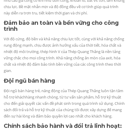
nhu cầu gia công cơ khí như uốn cong, khoan lỗ, bắt vít tôn, làm khung
chịu lực. Bề mặt nhẵn mịn và độ đồng đều về cơ tính giúp quá trình
này diễn ra trơn tru, tiết kiệm thời gian và chi phí.
Đảm bảo an toàn và bền vững cho công
trình
Với độ cứng, độ bền và khả năng chịu lực tốt, cùng với khả năng chống
rung động mạnh, chịu được ảnh hưởng xấu của thời tiết, hóa chất và
nhiệt độ môi trường, thép hình V của Thép Quang Thắng là nền tảng
vững chắc cho mọi công trình. Khả năng chống ăn mòn của axit, hóa
chất và nhiệt độ đảm bảo tính bền vững của các công trình theo thời
gian.
Đội ngũ bán hàng
Đội ngũ bán hàng trẻ, năng động của Thép Quang Thắng luôn tận tâm
hỗ trợ kháchhàng nhanh chóng, từ tư vấn sản phẩm, hỗ trợ kỹ thuật
cho đến giải quyết các vấn đề phát sinh trong quá trình sử dụng. Chính
sách đổi trả và hỗ trợ kỹ thuật của chúng tôi được xây dựng để mang
đến sự hài lòng và đảm bảo quyền lợi cao nhất cho khách hàng.
Chính sách bảo hành và đổi trả linh hoạt: