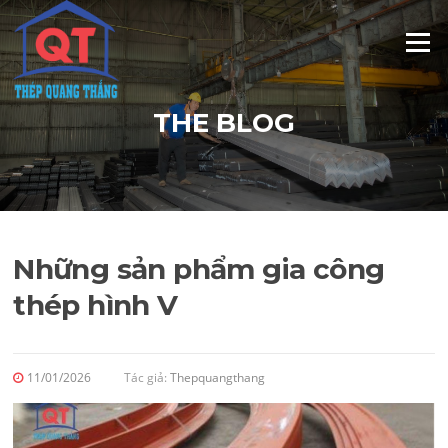
Skip
to
Menu
content
THE BLOG
Những sản phẩm gia công
thép hình V
11/01/2026
Tác giả:
Thepquangthang