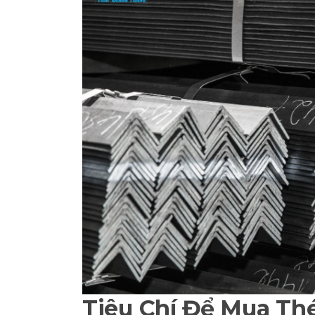
Tiêu Chí Để Mua Th