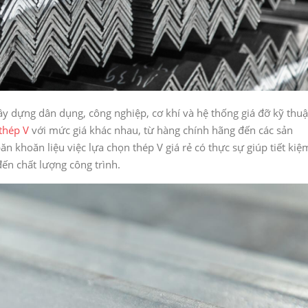
xây dựng dân dụng, công nghiệp, cơ khí và hệ thống giá đỡ kỹ thuậ
thép V
với mức giá khác nhau, từ hàng chính hãng đến các sản
n khoăn liệu việc lựa chọn thép V giá rẻ có thực sự giúp tiết kiệ
đến chất lượng công trình.