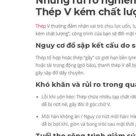
Những rủi ro nghiê
Thép V kém chất lư
Thép V
thường đảm nhận vai trò chịu lực uốn, lực
kém chất lượng”, công trình của bạn sẽ đối mặt 
Nguy cơ đổ sập kết cấu do sa
Thép tổ hợp hoặc thép “gầy” có giới hạn bền (yiel
hoặc tải trọng động (gió bão), thanh thép V dễ b
gây sập đổ dây chuyền.
Khó khăn và rủi ro trong qu
Lỗi khi uốn kéo: Thép chứa nhiều tạp chất r
dễ bị nứt nẻ, gãy đôi ở góc chữ V.
Mối hàn không ăn / Nguy cơ nứt mối hàn: Hà
dễ bị bọt khí, giòn và bong tróc sau một thời
Tuổi thọ công trình giảm sút