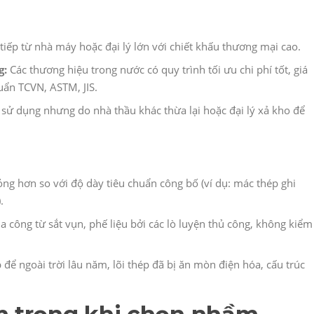
iếp từ nhà máy hoặc đại lý lớn với chiết khấu thương mại cao.
g:
Các thương hiệu trong nước có quy trình tối ưu chi phí tốt, giá
ẩn TCVN, ASTM, JIS.
ử dụng nhưng do nhà thầu khác thừa lại hoặc đại lý xả kho để
ng hơn so với độ dày tiêu chuẩn công bố (ví dụ: mác thép ghi
.
 công từ sắt vụn, phế liệu bởi các lò luyện thủ công, không kiểm
để ngoài trời lâu năm, lõi thép đã bị ăn mòn điện hóa, cấu trúc