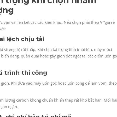
m trọng khi chọn nhầm
ợng
 vặn và liên kết các cấu kiện khác. Nếu chọn phải thép V “giá rẻ
với:
i lệch chịu tải
d strength) rất thấp. Khi chịu tải trọng tĩnh (mái tôn, máy móc)
ị biến dạng, quằn quại hoặc gãy giòn đột ngột tại các điểm uốn gó
á trình thi công
ất giòn. Khi đưa vào máy uốn góc hoặc uốn cong để làm vòm, thép
m lượng carbon không chuẩn khiến thép rất khó bắt hàn. Mối hà
 gian ngắn.
, chi phí bảo trì phi mã