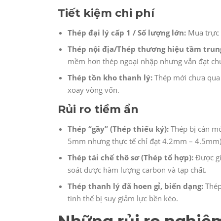
Tiết kiệm chi phí
Thép đại lý cấp 1 / Số lượng lớn:
Mua trực t
Thép nội địa/Thép thương hiệu tầm trun
mềm hơn thép ngoại nhập nhưng vẫn đạt chu
Thép tồn kho thanh lý:
Thép mới chưa qua s
xoay vòng vốn.
Rủi ro tiềm ẩn
Thép “gầy” (Thép thiếu ký):
Thép bị cán mỏ
5mm nhưng thực tế chỉ đạt 4.2mm – 4.5mm)
Thép tái chế thô sơ (Thép tổ hợp):
Được gia
soát được hàm lượng carbon và tạp chất.
Thép thanh lý đã hoen gỉ, biến dạng:
Thép 
tinh thể bị suy giảm lực bền kéo.