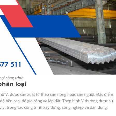
ọi công trình
phân loại
 chữ V, được sản xuất từ thép cán nóng hoặc cán nguội. Đặc điểm
, độ bền cao, dễ gia công và lắp đặt. Thép hình V thường được sử
 v.v. trong các công trình xây dựng, công nghiệp và dân dụng.